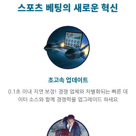
스포츠 베팅의 새로운 혁신
초고속 업데이트
0.1초 이내 지연 보장! 경쟁 업체와 차별화되는 빠른 데
이터 소스와 함께 경쟁력을 업그레이드 하세요